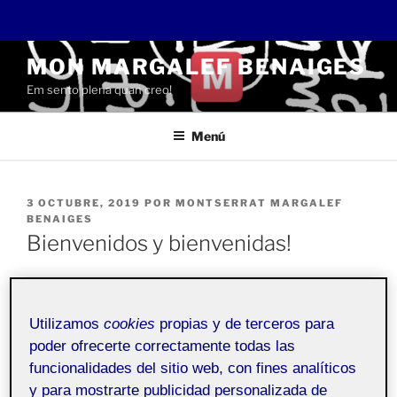
Saltar
MON MARGALEF BENAIGES
al
Em sento plena quan creo!
contenido
Menú
PUBLICADO
3 OCTUBRE, 2019
POR
MONTSERRAT MARGALEF
EL
BENAIGES
Bienvenidos y bienvenidas!
Pública
Utilizamos
cookies
propias y de terceros para
poder ofrecerte correctamente todas las
Bienvenidos a mi
Folio
personal. Esta entrada se ha
funcionalidades del sitio web, con fines analíticos
generado automáticamente, y sirve para explicar la
y para mostrarte publicidad personalizada de